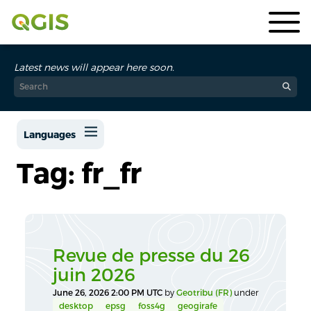
Latest news will appear here soon.
Languages
Tag: fr_fr
Revue de presse du 26
juin 2026
June 26, 2026 2:00 PM UTC
by
Geotribu (FR)
under
desktop
epsg
foss4g
geogirafe