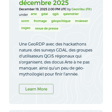
décembre 2025
December 19, 2025 2:00 PM UTC
by
Geotribu (FR)
arte
gdal
qgis
qalendrier
under
sotm
fromage
géopolitique
mviewer
osgeo
revue de presse
Une GeoRDP avec des hackathons
nature, des surveys GDAL, des groupes
d'utilisateurs QGIS régionaux qui
s'organisent, des docus Arte à ne pas
manquer, ainsi qu'un peu de géo-
mytho(logie) pour finir l'année.
Learn More