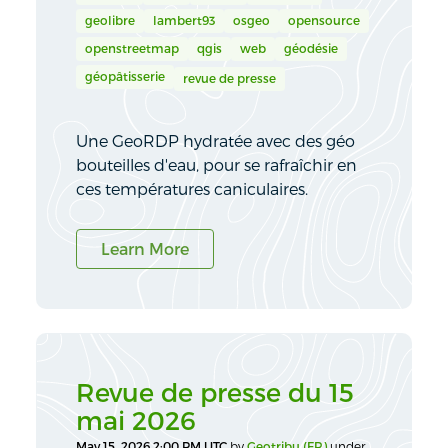
geolibre
lambert93
osgeo
opensource
openstreetmap
qgis
web
géodésie
géopâtisserie
revue de presse
Une GeoRDP hydratée avec des géo
bouteilles d'eau, pour se rafraîchir en
ces températures caniculaires.
Learn More
Revue de presse du 15
mai 2026
May 15, 2026 2:00 PM UTC
by
Geotribu (FR)
under