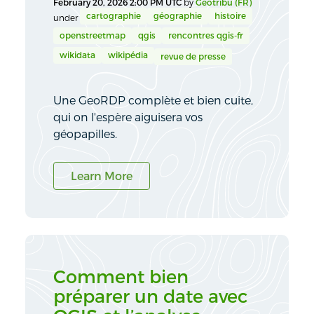
February 20, 2026 2:00 PM UTC
by
Geotribu (FR)
cartographie
géographie
histoire
under
openstreetmap
qgis
rencontres qgis-fr
wikidata
wikipédia
revue de presse
Une GeoRDP complète et bien cuite,
qui on l'espère aiguisera vos
géopapilles.
Learn More
Comment bien
préparer un date avec