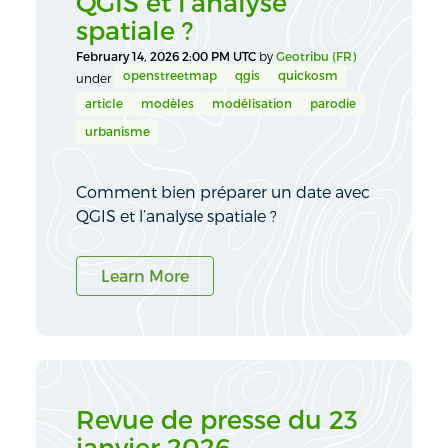
QGIS et l’analyse
spatiale ?
February 14, 2026 2:00 PM UTC
by
Geotribu (FR)
openstreetmap
qgis
quickosm
under
article
modèles
modélisation
parodie
urbanisme
Comment bien préparer un date avec
QGIS et l’analyse spatiale ?
Learn More
Revue de presse du 23
janvier 2026