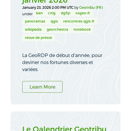
January 23, 2026 2:00 PM UTC
by
Geotribu (FR)
ban
cnig
dgfip
osgeo-fr
under
panoramax
qgis
rencontres qgis-fr
wikipedia
georchestra
notebook
revue de presse
La GeoRDP de début d'année, pour
deviner nos fortunes diverses et
variées.
Learn More
Le Qalendrier Geotribu