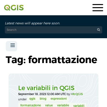
Latest news will appear here soon.
Tag: formattazione
Le variabili in QGIS
September 18, 2023 12:00 AM UTC
by
HfcQGIS
qgis
blog
espressioni
under
formattazione
value
variabile
variabili