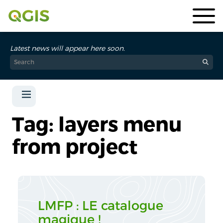
Latest news will appear here soon.
Tag: layers menu
from project
LMFP : LE catalogue
magique !