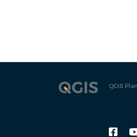
🇯🇵
Geotribu (EN)
日本語
Geotribu (FR)
HfcQGIS
Ireland QGIS User Group Blog
ItOpen
Lutra Consulting
Mergin Maps
QGIS Pla
North Road
nyalldawson.net
OPENGIS.ch blog
QField
QGIS LAB by MIERUNE