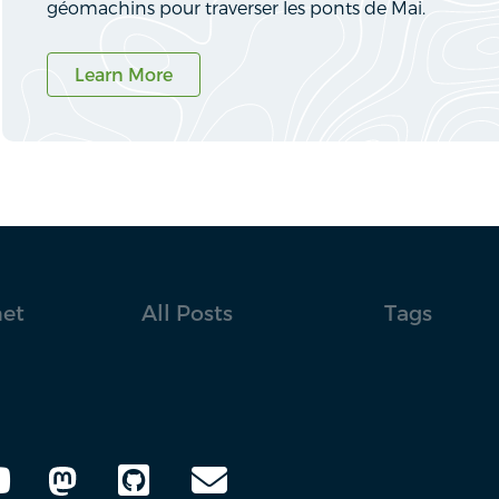
géomachins pour traverser les ponts de Mai.
Learn More
net
All Posts
Tags