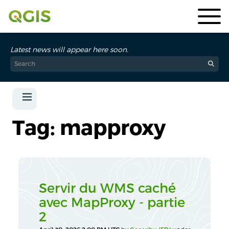
Latest news will appear here soon.
Tag: mapproxy
Servir du WMS caché
avec MapProxy - partie
2