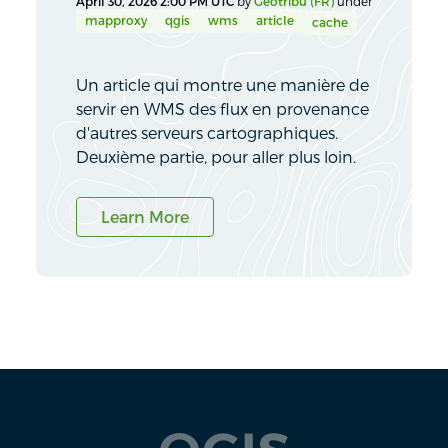
April 30, 2026 2:00 PM UTC
by
Geotribu (FR)
under
mapproxy
qgis
wms
article
cache
Un article qui montre une manière de
servir en WMS des flux en provenance
d'autres serveurs cartographiques.
Deuxième partie, pour aller plus loin.
Learn More