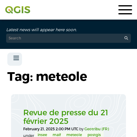
Latest news will appear here soon.
Tag: meteole
Revue de presse du 21
février 2025
February 21, 2025 2:00 PM UTC
by
Geotribu (FR)
insee
maif
meteole
postgis
under