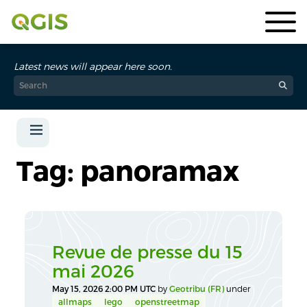
Latest news will appear here soon.
Tag: panoramax
Revue de presse du 15
mai 2026
May 15, 2026 2:00 PM UTC
by
Geotribu (FR)
under
allmaps
lego
openstreetmap