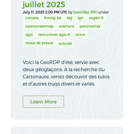
juillet 2025
July 11, 2025 2:00 PM UTC
by
Geotribu (FR)
under
canada
foss4g-be
idg
ign
osgeo-fr
openstreetmap
overture
panoramax
qgis
rencontres qgis-fr
sotm
revue de presse
tutoriel
Voici la GeoRDP d'été, servie avec
deux géoglaçons. À la recherche du
Cartonaute, venez découvrir des tutos
et d'autres truqs divers et variés.
Learn More