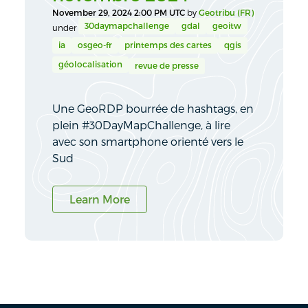
November 29, 2024 2:00 PM UTC
by
Geotribu (FR)
30daymapchallenge
gdal
geoitw
under
ia
osgeo-fr
printemps des cartes
qgis
géolocalisation
revue de presse
Une GeoRDP bourrée de hashtags, en
plein #30DayMapChallenge, à lire
avec son smartphone orienté vers le
Sud
Learn More