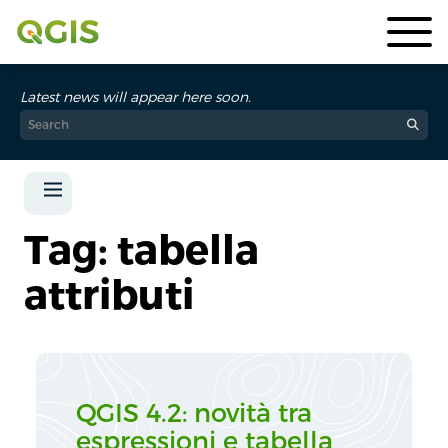
Latest news will appear here soon.
Tag: tabella
attributi
QGIS 4.2: novità tra
espressioni e tabella