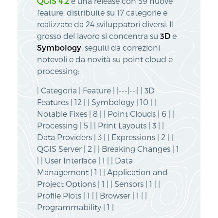
QGIS 4.2
è una release con 59 nuove
feature, distribuite su 17 categorie e
realizzate da 24 sviluppatori diversi. Il
grosso del lavoro si concentra su
3D
e
Symbology
, seguiti da correzioni
notevoli e da novità su point cloud e
processing:
| Categoria | Feature | |---|--:| | 3D
Features | 12 | | Symbology | 10 | |
Notable Fixes | 8 | | Point Clouds | 6 | |
Processing | 5 | | Print Layouts | 3 | |
Data Providers | 3 | | Expressions | 2 | |
QGIS Server | 2 | | Breaking Changes | 1
| | User Interface | 1 | | Data
Management | 1 | | Application and
Project Options | 1 | | Sensors | 1 | |
Profile Plots | 1 | | Browser | 1 | |
Programmability | 1 |