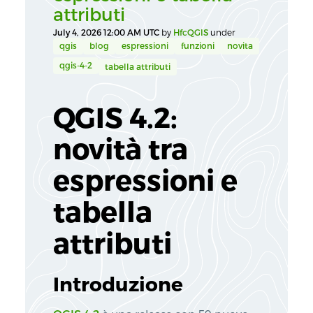
attributi
July 4, 2026 12:00 AM UTC
by
HfcQGIS
under
qgis
blog
espressioni
funzioni
novita
qgis-4-2
tabella attributi
QGIS 4.2:
novità tra
espressioni e
tabella
attributi
Introduzione