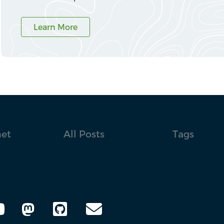
Learn More
net
All Posts
Tags