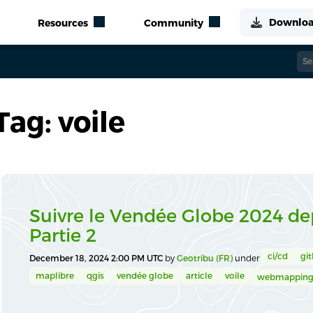
Tag: voile
Suivre le Vendée Globe 2024 dep
Partie 2
ci/cd
gi
December 18, 2024 2:00 PM UTC
by
Geotribu (FR)
under
maplibre
qgis
vendée globe
article
voile
webmappin