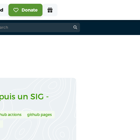
uis un SIG -
thub actions
github pages
g