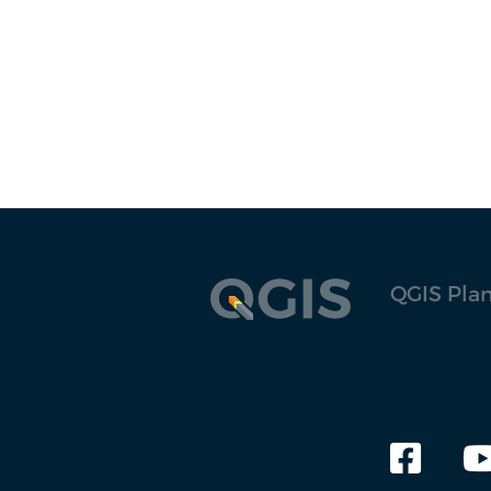
QGIS Oslandia
QGIS Tips
QGIS UK
QGIS Pla